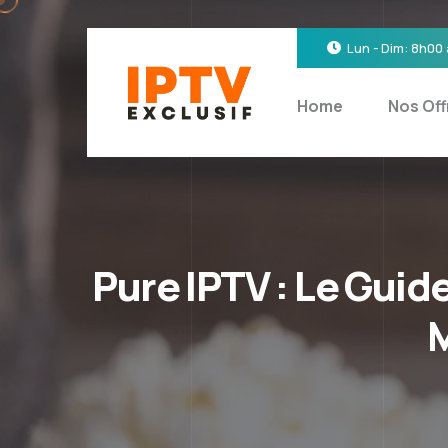
Lun - Dim: 8h00
Home
Nos Off
Pure IPTV : Le Guid
M