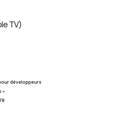
ple TV)
pour développeurs
s »
78