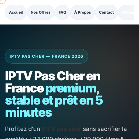
Accueil
Nos Offres
FAQ
À Propos
Contact
Offres p
IPTV PAS CHER — FRANCE 2026
IPTV Pas Cher en
France
premium,
stable et prêt en 5
minutes
Profitez d'un
IPTV pas cher
sans sacrifier la