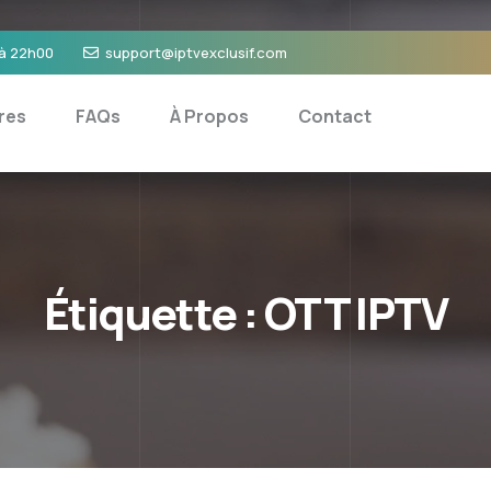
 à 22h00
support@iptvexclusif.com
res
FAQs
À Propos
Contact
Étiquette :
OTT IPTV