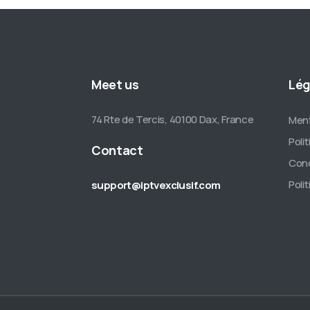
Meet us
Lég
74 Rte de Tercis, 40100 Dax, France
Ment
Poli
Contact
Cond
Poli
support@iptvexclusif.com