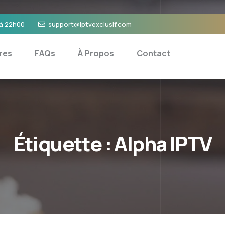
 à 22h00
support@iptvexclusif.com
res
FAQs
À Propos
Contact
Étiquette :
Alpha IPTV