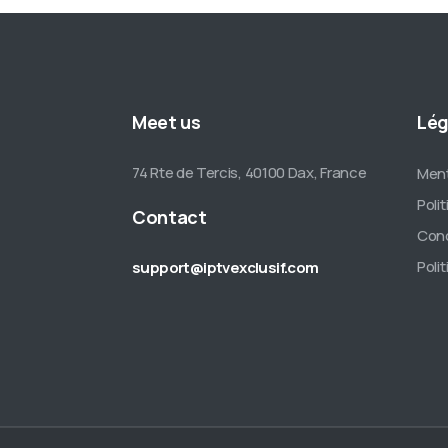
Meet us
Lég
74 Rte de Tercis, 40100 Dax, France
Ment
Poli
Contact
Cond
Poli
support@iptvexclusif.com