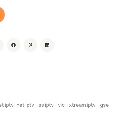
iptv- net iptv – ss iptv – vlc – xtream iptv – gse