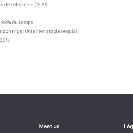
s de télévision (VOD).
9,99% du temps!
pon ni gel (Internet stable requis).
100%.
Meet us
Lég