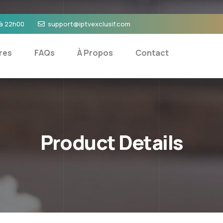
 à 22h00
support@iptvexclusif.com
res
FAQs
À Propos
Contact
Product Details