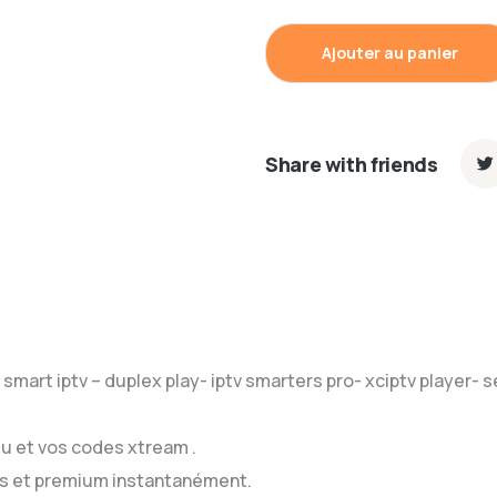
Ajouter au panier
Share with friends
mart iptv – duplex play- iptv smarters pro- xciptv player- set 
3u et vos codes xtream .
es et premium instantanément.