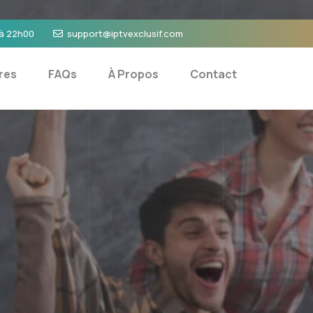
 à 22h00
support@iptvexclusif.com
res
FAQs
À Propos
Contact