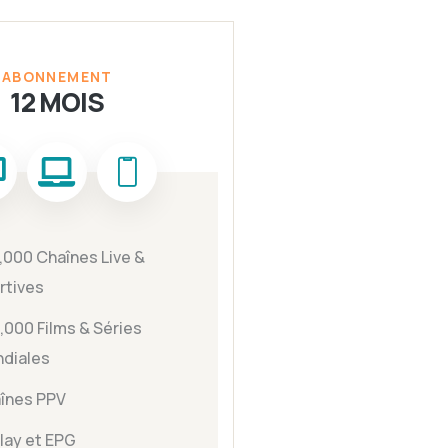
ABONNEMENT
12 MOIS
,000 Chaînes Live &
rtives
,000 Films & Séries
diales
înes PPV
lay et EPG