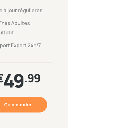
e à jour régulières
înes Adultes
ltatif
port Expert 24h/7
49
€
.99
Commander