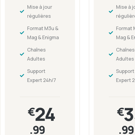
Mise à jour
Mise à j
régulières
réguliè
Format M3u &
Format 
Mag & Enigma
Mag & E
Chaînes
Chaînes
Adultes
Adultes
Support
Support
Expert 24h/7
Expert 
24
3
€
€
.99
.99