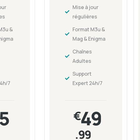
our
Mise à jour
res
régulières
M3u &
Format M3u &
nigma
Mag & Enigma
Chaînes
Adultes
Support
24h/7
Expert 24h/7
5
49
€
.99