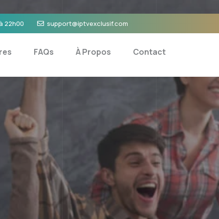
 à 22h00
support@iptvexclusif.com
res
FAQs
À Propos
Contact