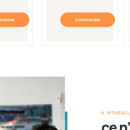
mander
Commander
IPTVEXCL
ce n