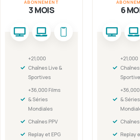
ABONNEMENT
ABONNE
3 MOIS
6 MO
+21,000
+21,000
Chaînes Live &
Chaînes 
Sportives
Sportiv
+36,000 Films
+36,000
& Séries
& Séries
Mondiales
Mondial
Chaînes PPV
Chaînes
Replay et EPG
Replay 