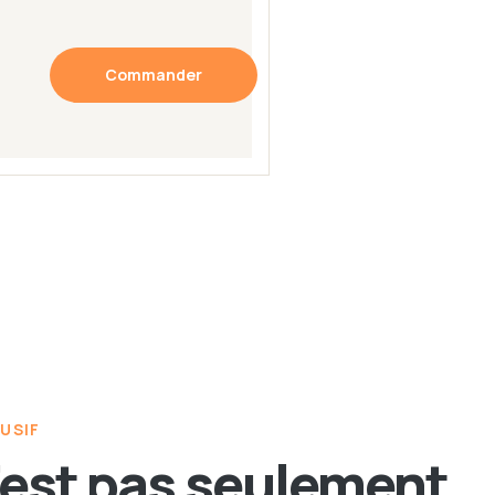
Commander
USIF
’est pas seulement