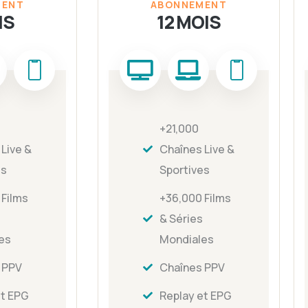
MENT
ABONNEMENT
IS
12 MOIS
+21,000
Live &
Chaînes Live &
es
Sportives
 Films
+36,000 Films
& Séries
es
Mondiales
 PPV
Chaînes PPV
et EPG
Replay et EPG