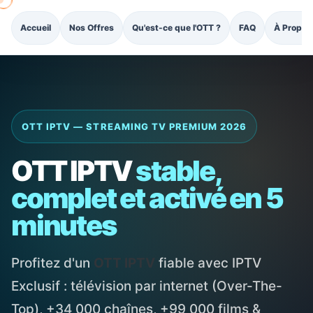
Accueil
Nos Offres
Qu'est-ce que l'OTT ?
FAQ
À Propos
OTT IPTV — STREAMING TV PREMIUM 2026
OTT IPTV
stable,
complet et activé en 5
minutes
Profitez d'un
OTT IPTV
fiable avec IPTV
Exclusif : télévision par internet (Over-The-
Top), +34 000 chaînes, +99 000 films &