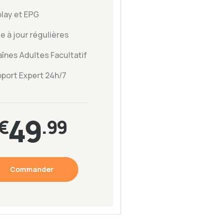
lay et EPG
e à jour régulières
înes Adultes Facultatif
port Expert 24h/7
49
€
.99
Commander