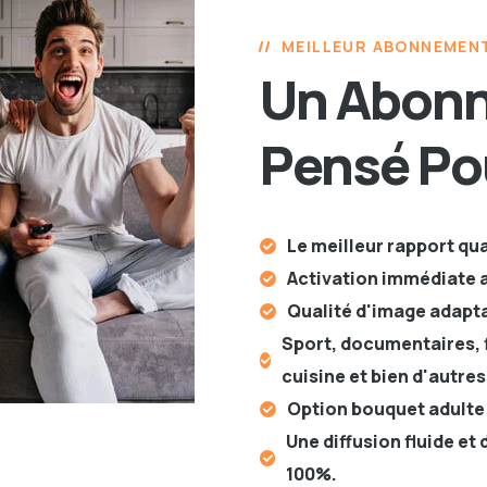
séance cinéma.
MEILLEUR ABONNEMENT
Un Abon
Pensé Po
Le meilleur rapport qu
Activation immédiate 
Qualité d'image adaptab
Sport, documentaires, f
cuisine et bien d'autre
Option bouquet adulte
Une diffusion fluide et
100%.