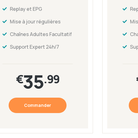
Replay et EPG
Rep
Mise à jour régulières
Mis
Chaînes Adultes Facultatif
Cha
Support Expert 24h/7
Sup
35
€
.99
Commander