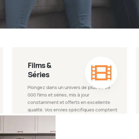
Films &
Séries
Plongez dans un univers de plus de 99
000 films et séries, mis à jour
constamment et offerts en excellente
qualité. Vos envies spécifiques comptent
: proposez-nous vos ajouts
personnalisés ! Prenez une pause, faites
cuire votre pop-corn et lancez votre