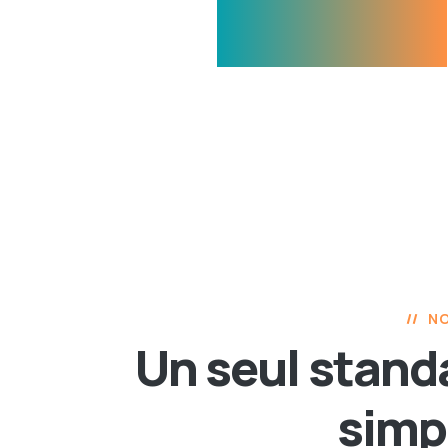
NO
Un seul standa
simp