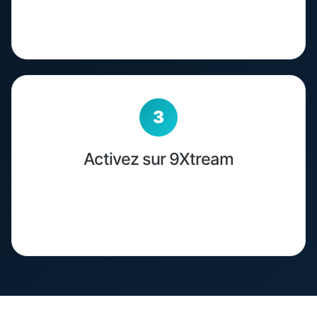
identifiants Xtream Codes par email après
paiement.
Activez sur 9Xtream
Ouvrez 9Xtream, entrez vos identifiants
Xtream Codes ou lien M3U et profitez de +34
000 chaînes.