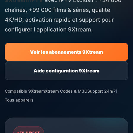
9Xtream IPTV
avec IPTV Exclusif : +34 000
chaînes, +99 000 films & séries, qualité
4K/HD, activation rapide et support pour
configurer l'application 9Xtream.
Voir les abonnements 9Xtream
Aide configuration 9Xtream
Compatible 9Xtream
Xtream Codes & M3U
Support 24h/7j
Tous appareils
EN DIRECT