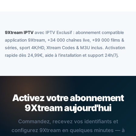
9Xtream IPTV
avec IPTV Exclusif : abonnement compatible
application 9Xtream, +34 000 chaînes live, +99 000 films &
séries, sport 4K/HD, Xtream Codes & M3U inclus. Activation
rapide dès 24,99€, aide à l'installation et support 24h/7j.
Activez votre abonnement
9Xtream aujourd'hui
Commandez, recevez vos identifiants et
configurez 9Xtream en quelques minutes — à