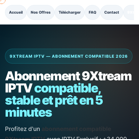
Accueil
Nos Offres
Télécharger
FAQ
Contact
9Xtre
9XTREAM IPTV — ABONNEMENT COMPATIBLE 2026
Abonnement 9Xtream
IPTV
compatible,
stable et prêt en 5
minutes
Profitez d'un
abonnement compatible